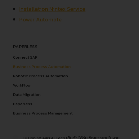
Installation Nintex Service
Power Automate
PAPERLESS
Connect SAP
Business Process Automation
Robotic Process Automation
WorkFlow
Data Migration
Paperless
Business Process Management
Fusion รุก Agri AI Tech เต็มตัว ได้รับเชิญบรรยายในงาน