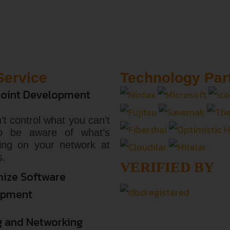
Service
Technology Par
oint Development
’t control what you can’t
o be aware of what’s
ing on your network at
s.
VERIFIED BY
ize Software
opment
g and Networking