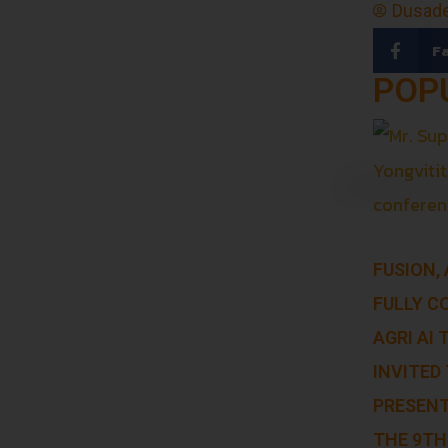
Dusade
F
POP
FUSION,
FULLY C
AGRI AI
INVITED 
PRESENT
THE 9TH