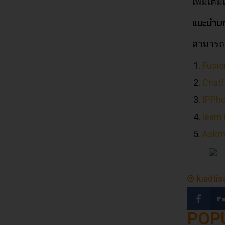
เพิ่มเติม
แนะนำบท
สามารถอ่
Fusio
Chat
IPPh
learn
Askm
kiadtis
F
POP