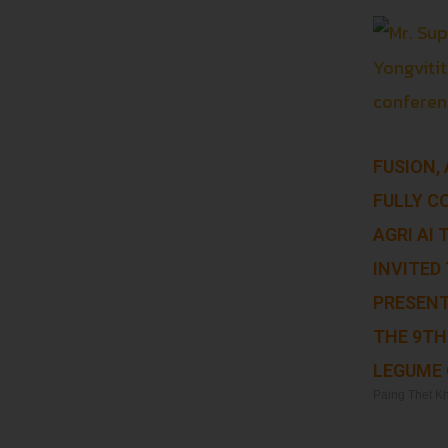
FUSION,
FULLY C
AGRI AI
INVITED 
PRESENT
THE 9TH
LEGUME
Paing Thet K
Read More »