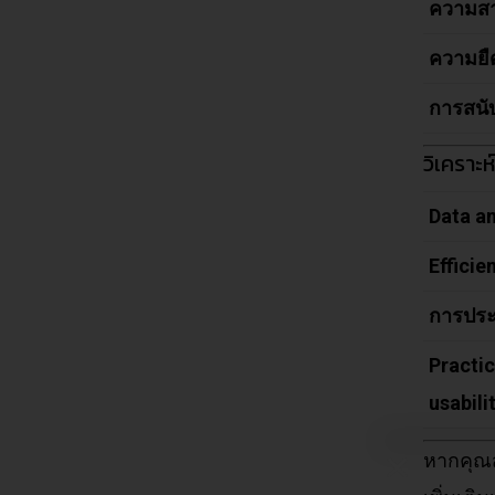
ความสา
ความยื
การสนั
วิเคราะ
Data an
Efficie
การประย
Practic
usabili
หากคุณส