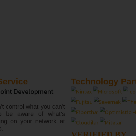
Service
Technology Par
oint Development
’t control what you can’t
o be aware of what’s
ing on your network at
s.
VERIFIED BY