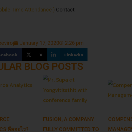
obile Time Attendance )
Contact
eviroj
January 17, 2020
2:26 pm
acebook
X
LinkedIn
ULAR BLOG POSTS
RCE
FUSION, A COMPANY
COMPEN
CS คืออะไร?
FULLY COMMITTED TO
MANAGEM