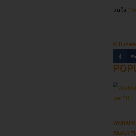
สนใจ
( M
Dusade
F
POP
WORKFO
ANALYTI