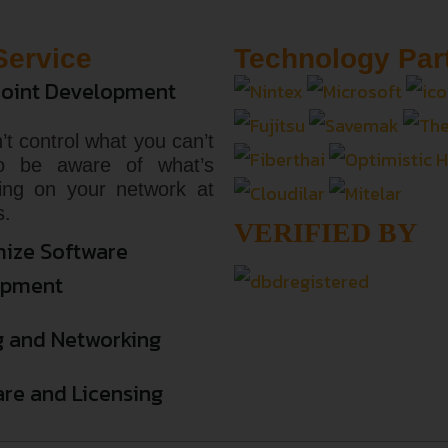
Service
Technology Par
oint Development
’t control what you can’t
o be aware of what’s
ing on your network at
s.
VERIFIED BY
ize Software
opment
g and Networking
re and Licensing