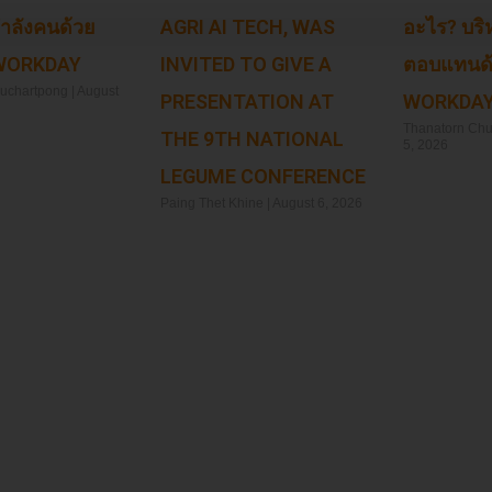
ำลังคนด้วย
AGRI AI TECH, WAS
อะไร? บริ
 WORKDAY
INVITED TO GIVE A
ตอบแทนด้
huchartpong
August
PRESENTATION AT
WORKDA
Thanatorn Ch
THE 9TH NATIONAL
5, 2026
LEGUME CONFERENCE
Read More »
Paing Thet Khine
August 6, 2026
Read More »