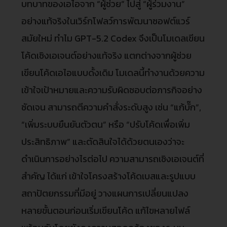
บทบาทของเอไอจาก “ผู้ช่วย” ไปสู่ “ผู้ร่วมงาน”
อย่างแท้จริงในเวิร์กโฟลว์การพัฒนาซอฟต์แวร์
สมัยใหม่ ทำไม GPT-5.2 Codex จึงเป็นโมเดลเขียน
โค้ดเชิงเอเจนต์อย่างแท้จริง แตกต่างจากผู้ช่วย
เขียนโค้ดเอไอแบบดั้งเดิม โมเดลนี้ทำงานด้วยความ
เข้าใจเป้าหมายและความรับผิดชอบต่อภารกิจอย่าง
ชัดเจน สามารถตีความคำสั่งระดับสูง เช่น “แก้บั๊ก”,
“เพิ่มระบบยืนยันตัวตน” หรือ “ปรับโค้ดเพื่อเพิ่ม
ประสิทธิภาพ” และตัดสินใจได้ด้วยตนเองว่าจะ
ดำเนินการอย่างไรต่อไป ความสามารถเชิงเอเจนต์ที่
สำคัญ ได้แก่ เข้าใจโครงสร้างโค้ดเบสและรูปแบบ
สถาปัตยกรรมที่มีอยู่ วางแผนการเปลี่ยนแปลง
หลายขั้นตอนก่อนเริ่มเขียนโค้ด แก้ไขหลายไฟล์