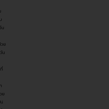
ย
บบ
วีน
ช่วย
วัน
ี่
ุก
้วย
Ai