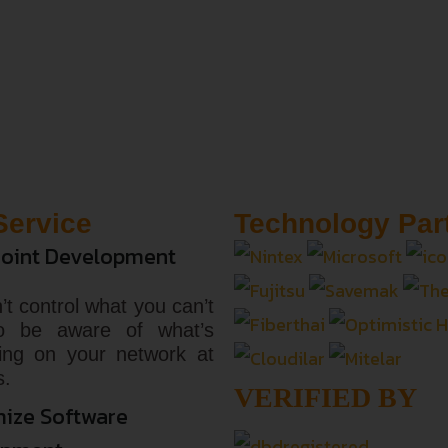
Service
Technology Par
oint Development
’t control what you can’t
o be aware of what’s
ing on your network at
s.
VERIFIED BY
ize Software