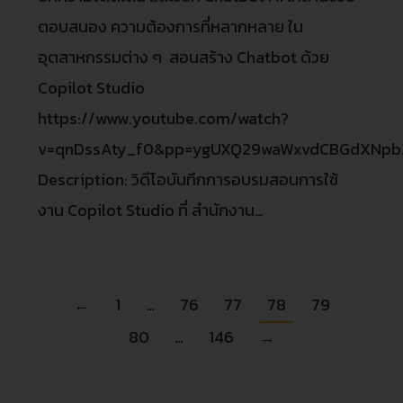
ตอบสนอง ความต้องการที่หลากหลาย ใน
อุตสาหกรรมต่าง ๆ สอนสร้าง Chatbot ด้วย
Copilot Studio
https://www.youtube.com/watch?
v=qnDssAty_f0&pp=ygUXQ29waWxvdCBGdXNp
Description: วิดีโอบันทึกการอบรมสอนการใช้
งาน Copilot Studio ที่ สำนักงาน…
←
1
…
76
77
78
79
80
…
146
→