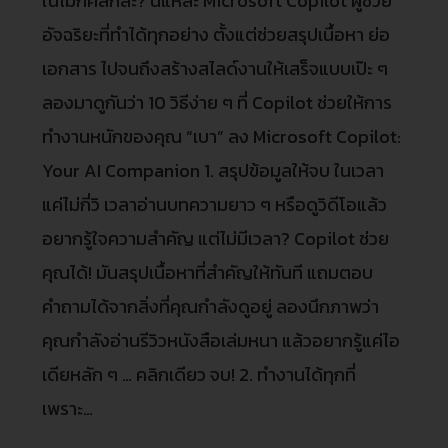
ในไม่กี่คลิกล่ะ? นี่แหละ Microsoft Copilot ผู้ช่วย
อัจฉริยะที่ทำได้ทุกอย่าง ตั้งแต่ช่วยสรุปเนื้อหา ย่อ
เอกสาร ไปจนถึงสร้างสไลด์งานให้เสร็จแบบเป๊ะ ๆ
ลองมาดูกันว่า 10 วิธีง่าย ๆ ที่ Copilot ช่วยให้การ
ทำงานหนักของคุณ “เบา” ลง Microsoft Copilot:
Your AI Companion 1. สรุปข้อมูลให้จบ ในเวลา
แค่ไม่กี่วิ เวลาอ่านบทความยาว ๆ หรือดูวิดีโอแล้ว
อยากรู้ใจความสำคัญ แต่ไม่มีเวลา? Copilot ช่วย
คุณได้! มันสรุปเนื้อหาที่สำคัญให้ทันที แถมตอบ
คำถามได้จากสิ่งที่คุณกำลังดูอยู่ ลองนึกภาพว่า
คุณกำลังอ่านรีวิวหนังสือเล่มหนา แล้วอยากรู้แค่ไอ
เดียหลัก ๆ … คลิกเดียว จบ! 2. ทำงานได้ทุกที่
เพราะ…