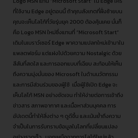
Logo MSN แทน “Microsoft Start” ใน Edge ใคร
ที่ใช้งาน Edge อยู่ตอนนี้ ถ้าคุณสังเกตที่ฝั่งซ้ายบน
คุณจะเห็นโลโก้ที่วัยรุ่นยุค 2000 ต้องคุ้นเคย นั่นก็
คือ Logo MSN ใหม่ซึ่งแทนที่ “Microsoft Start”
เดิมในเบราว์เซอร์ Edge พาความแปลกใหม่เข้ามาใน
แพลตฟอร์ม แต่แฝงไปด้วยความ Nostalgic ด้วย
สีสันที่สดใส และการออกแบบที่เฉียบ สะท้อนให้เห็น
ถึงความมุ่งมั่นของ Microsoft ในด้านนวัตกรรม
และการมีส่วนร่วมของผู้ใช้ เมื่อผู้ใช้เปิด Edge จะ
เห็นโลโก้ MSN อย่างชัดเจน ทําให้ง่ายต่อการเข้าถึง
ข่าวสาร สภาพอากาศ และเนื้อหาส่วนบุคคล การ
อัปเดตนี้ทําให้สิ่งต่าง ๆ ดูดีขึ้น และเน้นย้ําถึงความ
จําเป็นในการรับทราบข้อมูลในโลกที่เปลี่ยนแปลง
อย่างรวดเร็ว นอกเหนือจากการโลโก้ใหม่แล้ว