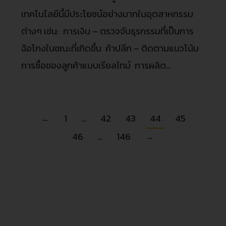
เทคโนโลยีนี้มีประโยชน์อย่างมากในอุตสาหกรรม
ต่างๆ เช่น: การเงิน – ตรวจจับธุรกรรมที่เป็นการ
ฉ้อโกงในขณะที่เกิดขึ้น ค้าปลีก – ติดตามแนวโน้ม
การซื้อของลูกค้าแบบเรียลไทม์ การผลิต…
←
1
…
42
43
44
45
46
…
146
→