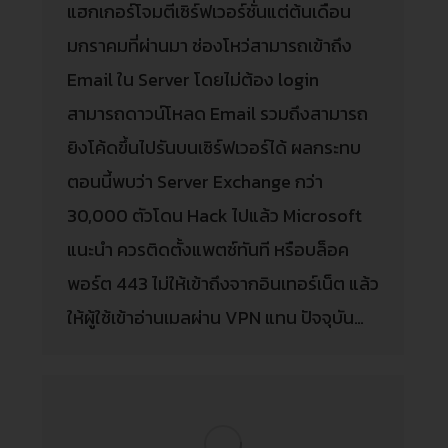
แฮกเกอร์โจมตีเซิร์ฟเวอร์ชั่นแต่ต้นเดือน
มกราคมที่ผ่านมา ช่องโหว่สามารถเข้าถึง
Email ใน Server โดยไม่ต้อง login
สามารถดาวน์โหลด Email รวมถึงสามารถ
ยิงโค้ดขึ้นไปรันบนเซิร์ฟเวอร์ได้ ผลกระทบ
ตอนนี้พบว่า Server Exchange กว่า
30,000 ตัวโดน Hack ไปแล้ว Microsoft
แนะนำ ควรติดตั้งแพตช์ทันที หรือบล็อค
พอร์ต 443 ไม่ให้เข้าถึงจากอินเทอร์เน็ต แล้ว
ให้ผู้ใช้เข้าอ่านเมลผ่าน VPN แทน ปัจจุบัน…