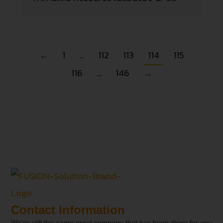
←
1
…
112
113
114
115
116
…
146
→
Contact Information
We’re still the same great company that has been there for you