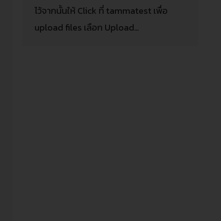
ไว้จากนั้นให้ Click ที่ tammatest เพื่อ
upload files เลือก Upload…
VPS
Blog
By
Dusadeeviroj
October 23, 2021
VPS คือ Virtual Private Server ในยุคที่
การใช้งาน Server แบบเป็นเครื่อง ๆ 1 App