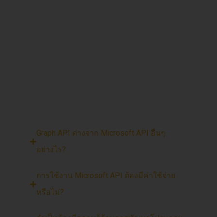
อินเทอร์เฟซที่ช่วยให้นักพัฒนาสามารถ
เชื่อมต่อและเข้าถึงบริการของ
Microsoft เช่น Microsoft 365, Azure,
OneDrive, Teams และอื่นๆ ได้อย่าง
สะดวก ผ่านการเขียนโปรแกรมหรือ
แอปพลิเคชัน
Graph API ต่างจาก Microsoft API อื่นๆ
อย่างไร?
การใช้งาน Microsoft API ต้องมีค่าใช้จ่าย
หรือไม่?