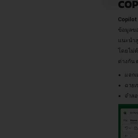
COP
Copilot 
ข้อมูลข
แนะนำส
โดยไม่ต
ต่างกัน 
แจกแ
ฉายภา
จำลอง