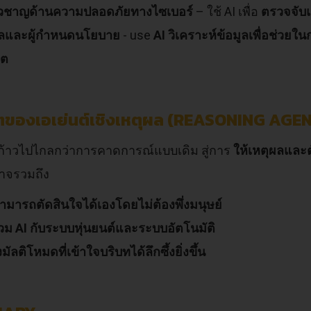
ี่ยวชาญด้านความปลอดภัยทางไซเบอร์
– ใช้ AI เพื่อ
ตรวจจับ
าลและผู้กำหนดนโยบาย
- use
AI วิเคราะห์ข้อมูลเพื่อช่ว
คต
ของเอเย่นต์เชิงเหตุผล (REASONING AGE
งก้าวไปไกลกว่าการคาดการณ์แบบเดิม สู่การ
ให้เหตุผลและต
าจรวมถึง
่สามารถตัดสินใจได้เองโดยไม่ต้องพึ่งมนุษย์
ม AI กับระบบหุ่นยนต์และระบบอัตโนมัติ
งมัลติโหมดที่เข้าใจบริบทได้ลึกซึ้งยิ่งขึ้น