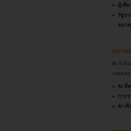
ผู้เช
รัฐบ
อนา
อนาคต
AI กำลั
เหตุผลอ
AI ที
การรว
AI เชิ