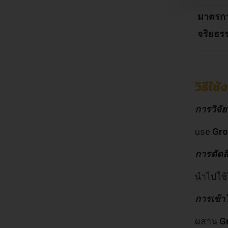
มาตรการ
จริยธร
วิธีใช
การวิจัย
use
Gro
การตัดส
นำไปใช
การเข้
ผสาน
G