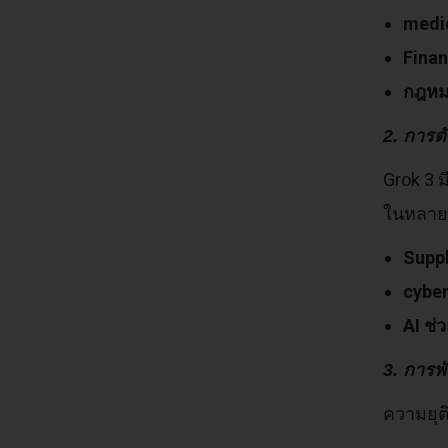
medi
Fina
กฎห
2. การต
Grok 3 
ในหลายๆ
Supp
cyber
AI ช่
3. การพ
ความยุต