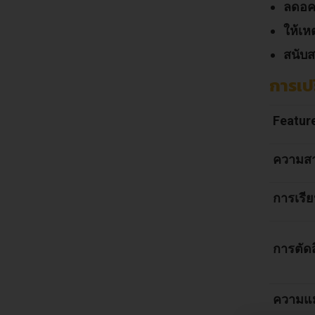
ลดอคต
ให้เห
สนับส
การเป
Featur
ความสา
การเรีย
การตัดส
ความแม