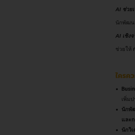
AI ช่วย
นักพัฒ
AI เชิง
ช่วยให้
ใครคว
Busin
เพิ่ม
นักพั
และก
นักวิ