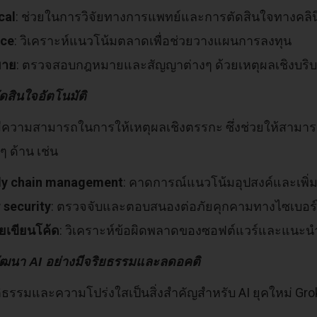
cal
: ช่วยในการวิจัยทางการแพทย์และการตัดสินใจทางคลิน
nce
: วิเคราะห์แนวโน้มตลาดเพื่อช่วยวางแผนการลงทุน
มาย
: ตรวจสอบกฎหมายและสัญญาต่างๆ ด้วยเหตุผลเชิงบริ
ัดสินใจอัตโนมัติ
มีความสามารถในการให้เหตุผลเชิงตรรกะ ซึ่งช่วยให้สามา
 ด้าน เช่น
ly chain management
: คาดการณ์แนวโน้มอุปสงค์และเพิ่ม
 security
: ตรวจจับและตอบสนองต่อภัยคุกคามทางไซเบอร
วยเขียนโค้ด
: วิเคราะห์ข้อผิดพลาดของซอฟต์แวร์และแนะน
ัฒนา AI อย่างมีจริยธรรมและลดอคติ
ิธรรมและความโปร่งใสเป็นสิ่งสำคัญสำหรับ AI ยุคใหม่ Gr