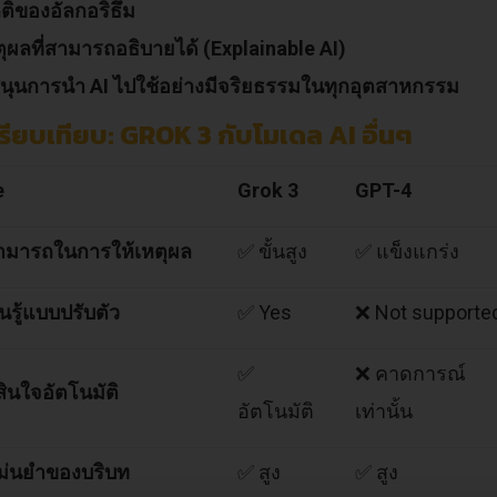
ิของอัลกอริธึม
ตุผลที่สามารถอธิบายได้ (Explainable AI)
นุนการนำ AI ไปใช้อย่างมีจริยธรรมในทุกอุตสาหกรรม
รียบเทียบ: GROK 3 กับโมเดล AI อื่นๆ
e
Grok 3
GPT-4
มารถในการให้เหตุผล
✅ ขั้นสูง
✅ แข็งแกร่ง
นรู้แบบปรับตัว
✅ Yes
❌ Not supporte
✅
❌ คาดการณ์
ินใจอัตโนมัติ
อัตโนมัติ
เท่านั้น
่นยำของบริบท
✅ สูง
✅ สูง