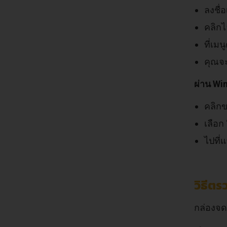
ลงชื่
คลิกไ
ที่เม
คุณจะ
ผ่าน W
คลิกข
เลือก 
ไปที่แ
วิธีต
กล่องจด