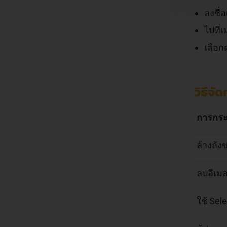
ลงชื่
ไปที่
เลือก
วิธีจ
การกร
ล้างถั
ลบอีเม
ใช้ Sel