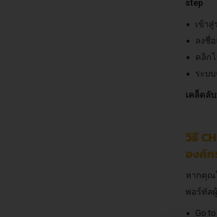
step
เข้าสู
ลงชื่อ
คลิกไ
ระบบจ
เคล็ดลับ
วิธี 
องค์ก
หากคุณใ
พอร์ทัลผ
Go t