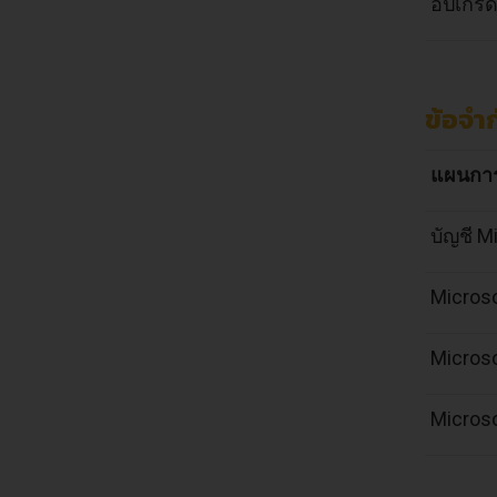
อัปเกรด
ข้อจำก
แผนการ
บัญชี M
Microso
Microsof
Micros