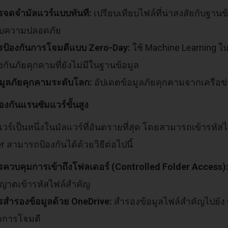
รจดจำมัลแวร์แบบทันที:
เปรียบเทียบไฟล์ที่น่าสงสัยกับฐาน
บความปลอดภัย
รป้องกันการโจมตีแบบ Zero-Day:
ใช้ Machine Learning ใ
งกันภัยคุกคามที่ยังไม่มีในฐานข้อมูล
อมูลภัยคุกคามระดับโลก:
อัปเดตข้อมูลภัยคุกคามจากเครือข
องกันแรนซัมแวร์ขั้นสูง
วร์เป็นหนึ่งในมัลแวร์ที่อันตรายที่สุด โดยสามารถเข้ารหัสไ
 สามารถป้องกันได้ด้วยวิธีต่อไปนี้
รควบคุมการเข้าถึงโฟลเดอร์ (Controlled Folder Access)
ุญาตเข้ารหัสไฟล์สำคัญ
รสำรองข้อมูลด้วย OneDrive:
สำรองข้อมูลไฟล์สำคัญไปยัง 
ิดการโจมตี