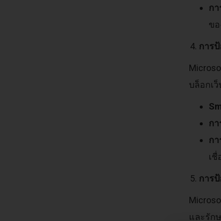
กา
ขอ
การป้
Microso
บล็อกเว
Sm
การ
การ
เชื
การป้
Microso
และรักษ