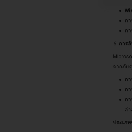
Wi
กา
กา
การอ
Microso
จากภัยค
กา
กา
กา
ล่า
ประเภทข