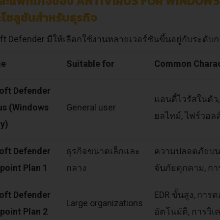
ละแพ็กเกจของ ANTIVIRUS FOR WINDOWS
โซลูชันสำหรับธุรกิจ
t Defender มีให้เลือกใช้งานหลายเวอร์ชันขึ้นอยู่กับระดับก
ge
Suitable for
Common Charact
oft Defender
แอนตี้ไวรัสในตัว
rus (Windows
General user
ยลไทม์, ไฟร์วอล
ty)
oft Defender
ธุรกิจขนาดเล็กและ
ความปลอดภัยบน
point Plan 1
กลาง
จับภัยคุกคาม, การ
oft Defender
EDR ขั้นสูง, กา
Large organizations
point Plan 2
อัตโนมัติ, การวิเ