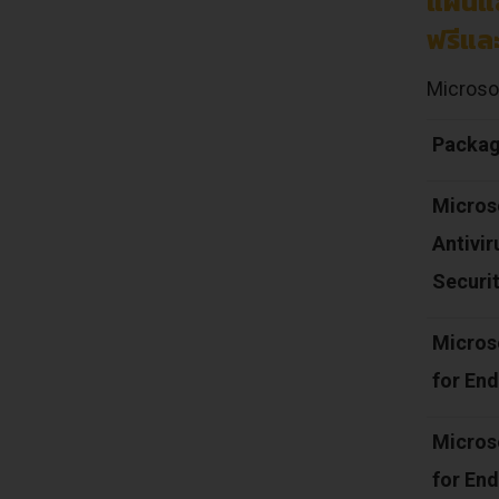
แผนแ
ฟรีและ
Microsof
Packa
Micros
Antivi
Securi
Micros
for End
Micros
for End