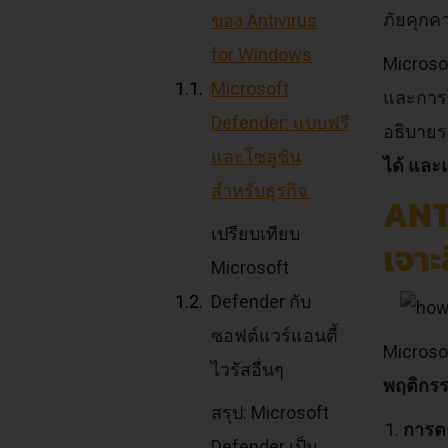
ภัยคุกค
ของ Antivirus
for Windows
Microsof
Microsoft
และการโ
Defender: แบบฟรี
อธิบายร
และโซลูชัน
ได้ และแ
สำหรับธุรกิจ
ANT
เปรียบเทียบ
เจา
Microsoft
Defender กับ
ซอฟต์แวร์แอนตี้
Microso
ไวรัสอื่นๆ
พฤติกรร
สรุป: Microsoft
การตร
Defender เป็น