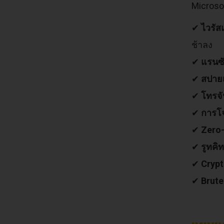
Microso
✔
ไวรัส
ช้าลง
✔
แรนซั
✔
สปายแ
✔
โทรจ
✔
การโจ
✔
Zero-
✔
รูทคิ
✔
Crypt
✔
Brute