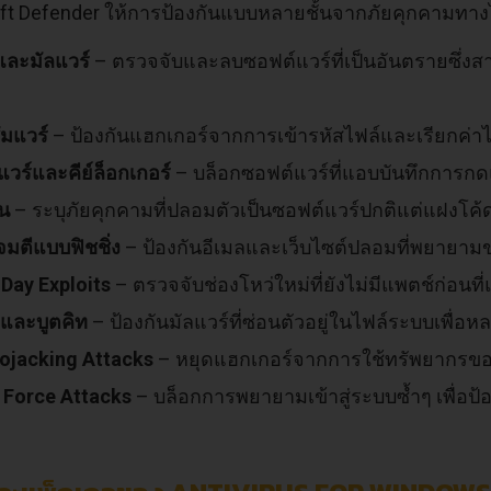
ft Defender ให้การป้องกันแบบหลายชั้นจากภัยคุกคามทาง
และมัลแวร์
– ตรวจจับและลบซอฟต์แวร์ที่เป็นอันตรายซึ
มแวร์
– ป้องกันแฮกเกอร์จากการเข้ารหัสไฟล์และเรียกค่าไถ
วร์และคีย์ล็อกเกอร์
– บล็อกซอฟต์แวร์ที่แอบบันทึกการกด
ัน
– ระบุภัยคุกคามที่ปลอมตัวเป็นซอฟต์แวร์ปกติแต่แฝงโค
มตีแบบฟิชชิ่ง
– ป้องกันอีเมลและเว็บไซต์ปลอมที่พยายาม
Day Exploits
– ตรวจจับช่องโหว่ใหม่ที่ยังไม่มีแพตช์ก่อนท
ทและบูตคิท
– ป้องกันมัลแวร์ที่ซ่อนตัวอยู่ในไฟล์ระบบเพื่อ
ojacking Attacks
– หยุดแฮกเกอร์จากการใช้ทรัพยากรของ
 Force Attacks
– บล็อกการพยายามเข้าสู่ระบบซ้ำๆ เพื่อป