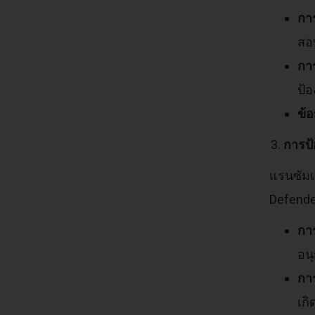
กา
สอ
กา
ป้อ
ข้
การป้
แรนซัมแ
Defender
กา
อน
กา
เก