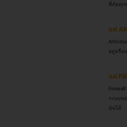
ที่ภัยค
แค่ A
Antivir
อยู่หรือ
แค่ F
Firewal
ระบบของ
มันได้