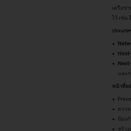
เครือข่
ไว้ เช่
ประเภทข
Netwo
Host-
Next-
และก
หน้าที่ห
Preve
ตรวจ
ป้องก
สร้าง