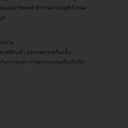
บของคุณ Firewall ทำงานตามกฎที่กำหนด
มูล
รือข่าย
ทราฟฟิกเข้า-ออกเฉพาะเครื่องนั้น
้องกันการบุกรุก การตรวจสอบแพ็กเก็ตลึก