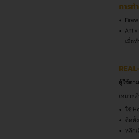
การทำ
Firew
Antiv
เมื่อ
REAL
ผู้ใช้ตา
เหมาะสำ
ใช้ H
ติดตั
หลีกเ