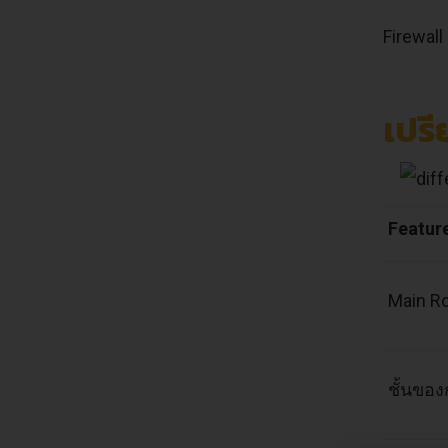
Firewal
เปร
Featur
Main R
ชั้นของ