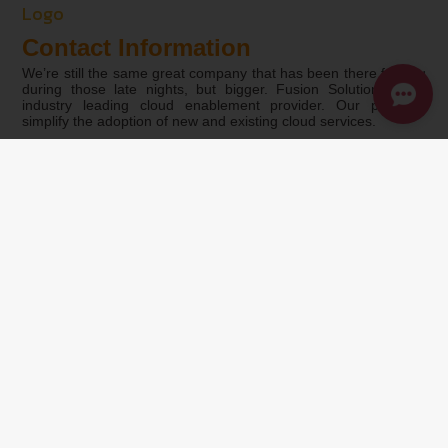
Contact Information
We’re still the same great company that has been there for you
during those late nights, but bigger. Fusion Solution is the
industry leading cloud enablement provider. Our products
simplify the adoption of new and existing cloud services.
Our Service
SharePoint Development
You can’t control what you can’t see, so be aware of what’s
happening on your network at all times.
Customize Software Development
Cabling and Networking
Hardware and Licensing