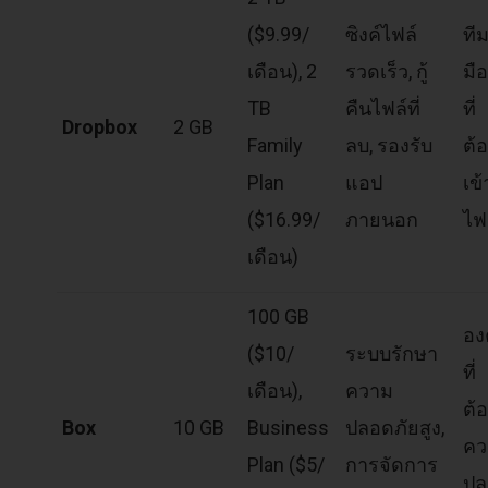
($9.99/
ซิงค์ไฟล์
ที
เดือน), 2
รวดเร็ว, กู้
มื
TB
คืนไฟล์ที่
ที่
Dropbox
2 GB
Family
ลบ, รองรับ
ต้
Plan
แอป
เข้
($16.99/
ภายนอก
ไฟล
เดือน)
100 GB
องค
($10/
ระบบรักษา
ที่
เดือน),
ความ
ต้
Box
10 GB
Business
ปลอดภัยสูง,
คว
Plan ($5/
การจัดการ
ปล