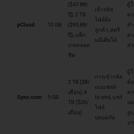
($47.88/
ผู้ใ
เข้ารหัส
ปี), 2 TB
คว
ไฟล์ฝั่ง
pCloud
10 GB
($95.88/
สำ
ลูกค้า, สตรี
ปี), แพ็ก
คว
มมีเดียได้
เกจตลอด
ส่
ชีพ
ผู้ใ
การเข้ารหัส
2 TB ($8/
ต้
แบบ end-
เดือน), 6
คว
Sync.com
5 GB
to-end, แชร์
TB ($20/
ปล
ไฟล์
เดือน)
สูง
ปลอดภัย
งา