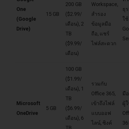
200 GB
Workspace,
One
ธุร
15 GB
($2.99/
สำรอง
(Google
ใช้
เดือน), 2
ข้อมูลมือ
Drive)
Go
TB
ถือ, แชร์
Se
($9.99/
ไฟล์สะดวก
เดือน)
100 GB
($1.99/
รวมกับ
เดือน), 1
Office 365,
มื
TB
Microsoft
เข้าถึงไฟล์
ผู้ใ
5 GB
($6.99/
OneDrive
แบบออฟ
Of
เดือน), 6
ไลน์, ซิงค์
36
TB