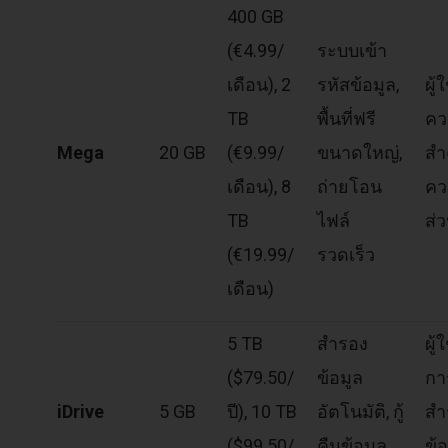
400 GB
(€4.99/
ระบบเข้า
เดือน), 2
รหัสข้อมูล,
ผู้ใ
TB
พื้นที่ฟรี
คว
Mega
20 GB
(€9.99/
ขนาดใหญ่,
สำ
เดือน), 8
ถ่ายโอน
คว
TB
ไฟล์
ส่
(€19.99/
รวดเร็ว
เดือน)
5 TB
สำรอง
ผู้
($79.50/
ข้อมูล
กา
iDrive
5 GB
ปี), 10 TB
อัตโนมัติ, กู้
สำ
($99.50/
คืนข้อมูล
ข้อ