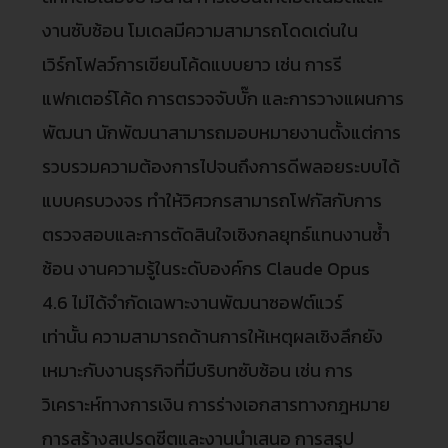
งานซับซ้อน โมเดลมีความสามารถโดดเด่นใน
เวิร์กโฟลว์การเขียนโค้ดแบบยาว เช่น การรี
แฟกเตอร์โค้ด การตรวจจับบั๊ก และการวางแผนการ
พัฒนา นักพัฒนาสามารถมอบหมายงานตั้งแต่การ
รวบรวมความต้องการไปจนถึงการดีพลอยระบบได้
แบบครบวงจร ทำให้วิศวกรสามารถโฟกัสกับการ
ตรวจสอบและการตัดสินใจเชิงกลยุทธ์แทนงานซ้ำ
ซ้อน งานความรู้ในระดับองค์กร Claude Opus
4.6 ไม่ได้จำกัดเฉพาะงานพัฒนาซอฟต์แวร์
เท่านั้น ความสามารถด้านการให้เหตุผลเชิงลึกยัง
เหมาะกับงานธุรกิจที่มีบริบทซับซ้อน เช่น การ
วิเคราะห์ทางการเงิน การร่างเอกสารทางกฎหมาย
การสร้างสเปรดชีตและงานนำเสนอ การสรุป