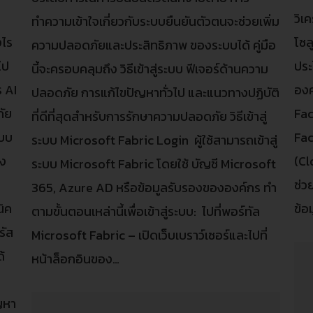
วิเ
ทำความเข้าใจเกี่ยวกับระบบยืนยันตัวตนจะช่วยเพิ่ม
งไร
โซล
ความปลอดภัยและประสิทธิภาพ ของระบบได้ คู่มือ
ไป
ประ
นี้จะครอบคลุมถึง วิธีเข้าสู่ระบบ ฟีเจอร์ด้านความ
ร AI
องค
ปลอดภัย การแก้ไขปัญหาทั่วไป และแนวทางปฏิบัติ
ภัย
Fac
ที่ดีที่สุดสำหรับการรักษาความปลอดภัย วิธีเข้าสู่
แบบ
Fac
ระบบ Microsoft Fabric Login ผู้ใช้สามารถเข้าสู่
่ง
(Cl
ระบบ Microsoft Fabric โดยใช้ บัญชี Microsoft
ช่ว
365, Azure AD หรือข้อมูลรับรองขององค์กร ทำ
นิค
ข้อ
ตามขั้นตอนเหล่านี้เพื่อเข้าสู่ระบบ: ไปที่พอร์ทัล
รัส
Microsoft Fabric – เปิดเว็บเบราว์เซอร์และไปที่
้
หน้าล็อกอินของ…
ญหา