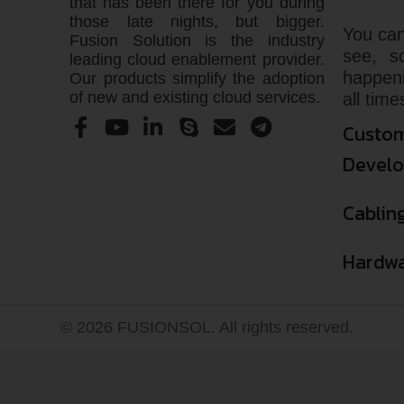
that has been there for you during
those late nights, but bigger.
You can
Fusion Solution is the industry
see, s
leading cloud enablement provider.
happen
Our products simplify the adoption
of new and existing cloud services.
all time
Custom
Devel
Cablin
Hardwa
© 2026 FUSIONSOL. All rights reserved.