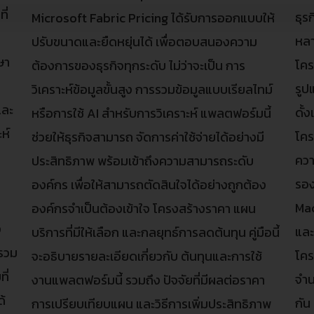
ี่
ธุร
Microsoft Fabric Pricing ได้รับการออกแบบให้
หลา
ปรับขนาดและยืดหยุ่นได้ เพื่อตอบสนองความ
ษา
โคร
ต้องการของธุรกิจทุกระดับ ไม่ว่าจะเป็น การ
รูป
วิเคราะห์ข้อมูลขั้นสูง การรวมข้อมูลแบบเรียลไทม์
และ
ดั้
หรือการใช้ AI สำหรับการวิเคราะห์ แพลตฟอร์มนี้
ห์
โคร
ช่วยให้ธุรกิจสามารถ จัดการค่าใช้จ่ายได้อย่างมี
ควา
ประสิทธิภาพ พร้อมเข้าถึงความสามารถระดับ
รอง
องค์กร เพื่อให้สามารถตัดสินใจได้อย่างถูกต้อง
Mac
องค์กรจำเป็นต้องเข้าใจ โครงสร้างราคา แผน
ง
และ
บริการที่มีให้เลือก และกลยุทธ์การลดต้นทุน คู่มือนี้
รรวม
โคร
จะอธิบายรายละเอียดเกี่ยวกับ ต้นทุนและการใช้
ี่
จำน
งานแพลตฟอร์มนี้ รวมถึง ปัจจัยที่มีผลต่อราคา
ด้
กัน
การเปรียบเทียบแผน และวิธีการเพิ่มประสิทธิภาพ