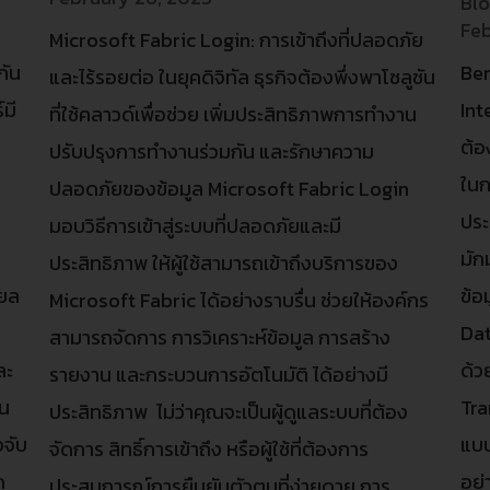
Bl
Feb
Microsoft Fabric Login: การเข้าถึงที่ปลอดภัย
กัน
Ben
และไร้รอยต่อ ในยุคดิจิทัล ธุรกิจต้องพึ่งพาโซลูชัน
มี
Int
ที่ใช้คลาวด์เพื่อช่วย เพิ่มประสิทธิภาพการทำงาน
ต้อ
ปรับปรุงการทำงานร่วมกัน และรักษาความ
ในก
ปลอดภัยของข้อมูล Microsoft Fabric Login
ประ
มอบวิธีการเข้าสู่ระบบที่ปลอดภัยและมี
มัก
ประสิทธิภาพ ให้ผู้ใช้สามารถเข้าถึงบริการของ
ียล
ข้อ
Microsoft Fabric ได้อย่างราบรื่น ช่วยให้องค์กร
Dat
สามารถจัดการ การวิเคราะห์ข้อมูล การสร้าง
ละ
ด้ว
รายงาน และกระบวนการอัตโนมัติ ได้อย่างมี
็น
Tra
ประสิทธิภาพ ไม่ว่าคุณจะเป็นผู้ดูแลระบบที่ต้อง
จับ
แบบ
จัดการ สิทธิ์การเข้าถึง หรือผู้ใช้ที่ต้องการ
ด
อย่
ประสบการณ์การยืนยันตัวตนที่ง่ายดาย การ