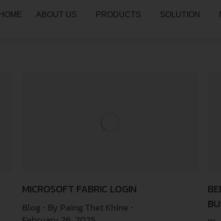
HOME
ABOUT US
PRODUCTS
SOLUTION
MICROSOFT FABRIC LOGIN
BE
BU
Blog
By
Paing Thet Khine
February 26, 2025