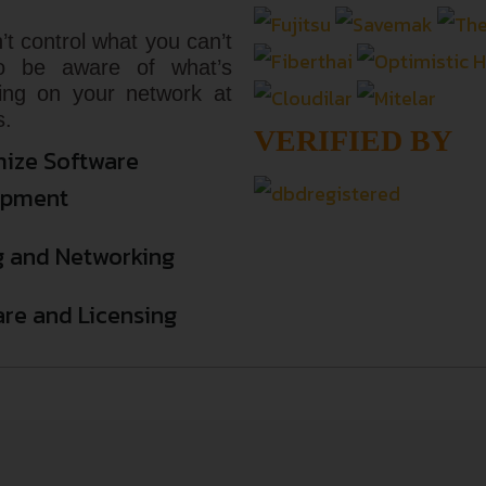
’t control what you can’t
o be aware of what’s
ing on your network at
s.
VERIFIED BY
ize Software
opment
g and Networking
re and Licensing