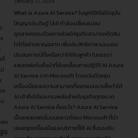
January 17, 2025
What is Azure AI Service? ในยุคดิจิทัลปัจจุบัน
ปัญญาประดิษฐ์ (AI) กำลังเปลี่ยนแปลง
ว
อุตสาหกรรมด้วยการช่วยให้ธุรกิจสามารถตัดสิน
าร
ใจได้อย่างชาญฉลาด เพิ่มประสิทธิภาพ และมอบ
ก
ประสบการณ์ที่เหนือกว่าให้กับลูกค้า ในบรรดา
ี่
แพลตฟอร์มชั้นนำที่ขับเคลื่อนการปฏิวัติ AI Azure
ม่
AI Service จาก Microsoft โดดเด่นด้วยชุด
ก
เครื่องมือและความสามารถที่ออกแบบมาเพื่อทำให้
pps
AI เข้าถึงได้และทรงพลังสำหรับธุรกิจทุกขนาด
ิง
Azure AI Service คืออะไร? Azure AI Service
t
เป็นแพลตฟอร์มบนคลาวด์ของ Microsoft ที่นำ
ยลด
เสนอชุดเครื่องมือและบริการที่ใช้ AI ซึ่งรองรับ
ใช้