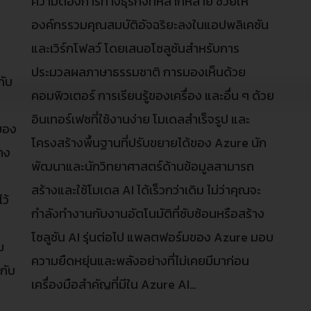
ความต้องการทางธุรกิจที่หลากหลาย ช่วยให้
องค์กรรวมคุณสมบัติอัจฉริยะลงในแอปพลิเคชัน
และเวิร์กโฟลว์ โดยเสนอโซลูชันสำหรับการ
ประมวลผลภาษาธรรมชาติ การมองเห็นด้วย
กับ
คอมพิวเตอร์ การเรียนรู้ของเครื่อง และอื่น ๆ ด้วย
อินเทอร์เฟซที่ใช้งานง่าย โมเดลสำเร็จรูป และ
ของ
โครงสร้างพื้นฐานที่ปรับขยายได้ของ Azure นัก
าง
พัฒนาและนักวิทยาศาสตร์ด้านข้อมูลสามารถ
ม
สร้างและใช้โมเดล AI ได้เร็วกว่าเดิม ไม่ว่าคุณจะ
ว้
กำลังทำงานกับงานอัตโนมัติที่ซับซ้อนหรือสร้าง
โซลูชัน AI รุ่นต่อไป แพลตฟอร์มของ Azure มอบ
ม
ความยืดหยุ่นและพลังอย่างที่ไม่เคยมีมาก่อน
อกับ
เครื่องมือสำคัญที่มีใน Azure AI…