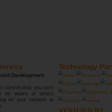
Service
Technology Par
oint Development
’t control what you can’t
o be aware of what’s
ing on your network at
s.
VERIFIED BY