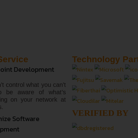
Service
Technology Par
oint Development
’t control what you can’t
o be aware of what’s
ing on your network at
s.
VERIFIED BY
ize Software
opment