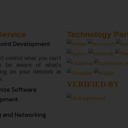
Service
Technology Par
oint Development
’t control what you can’t
o be aware of what’s
ing on your network at
s.
VERIFIED BY
ize Software
opment
g and Networking